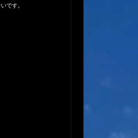
ないです。
！